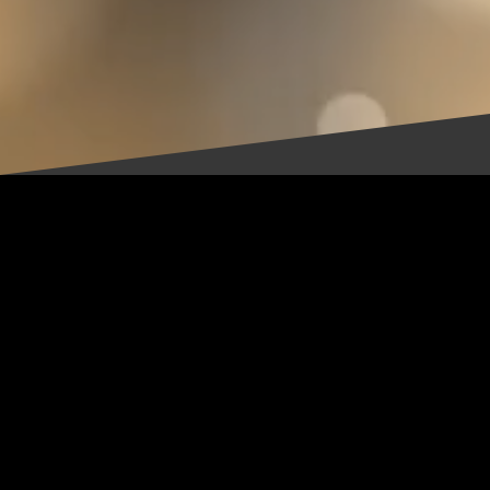
The Rex vous souh
Bienvenue sur le site du club libertin The Rex