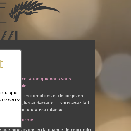
E
eaucoup d’excitation que nous vous
ex à Mauguio.
ez cliqué
ants, de rires complices et de corps en
s ne serez
les curieux, les audacieux — vous avez fait
t ça n’aurait été aussi intense.
l se transforme.
que que nous avons eu la chance de reprendre,