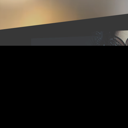
aite la bienvenue
.